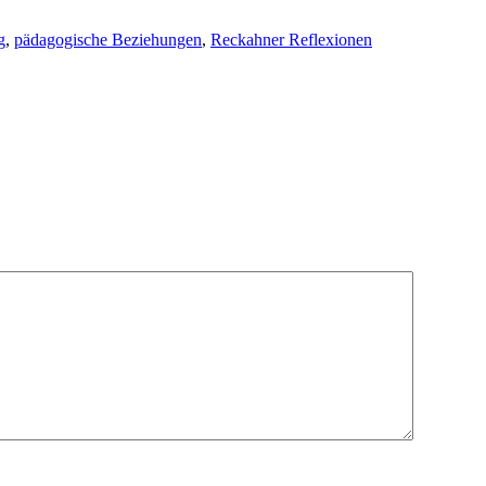
g
,
pädagogische Beziehungen
,
Reckahner Reflexionen