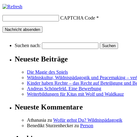
CAPTCHA Code
*
Suchen nach:
Neueste Beiträge
Die Magie des Spiels
Wildniskultur, Wildnispädagogik und Peacemaking – v
Kinder haben Rechte – das Recht auf Beteiligung und B
Andreas Schönefeld. Eine Bewerbung
Weiterbildungen für Kitas mit Wolf und Waldkauz
Neueste Kommentare
Athanasia
zu
Wofür gehst Du? Wildnispädagogik
Benedikt Sturzenhecker
zu
Person