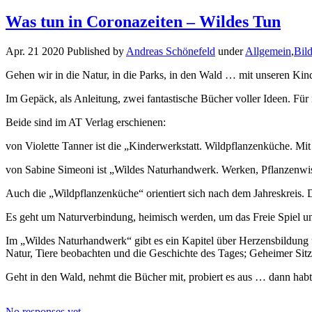
Was tun in Coronazeiten – Wildes Tun
Apr. 21 2020 Published by
Andreas Schönefeld
under
Allgemein
,
Bil
Gehen wir in die Natur, in die Parks, in den Wald … mit unseren Kin
Im Gepäck, als Anleitung, zwei fantastische Bücher voller Ideen. Für
Beide sind im AT Verlag erschienen:
von Violette Tanner ist die „Kinderwerkstatt. Wildpflanzenküche. Mi
von Sabine Simeoni ist „Wildes Naturhandwerk. Werken, Pflanzenwis
Auch die „Wildpflanzenküche“ orientiert sich nach dem Jahreskreis. Da
Es geht um Naturverbindung, heimisch werden, um das Freie Spiel u
Im „Wildes Naturhandwerk“ gibt es ein Kapitel über Herzensbildung 
Natur, Tiere beobachten und die Geschichte des Tages; Geheimer Si
Geht in den Wald, nehmt die Bücher mit, probiert es aus … dann habt i
No responses yet