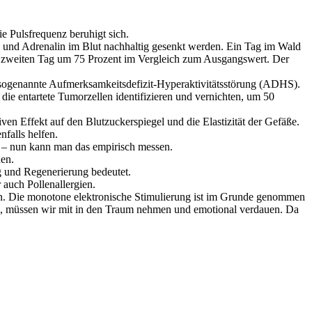
e Pulsfrequenz beruhigt sich.
l und Adrenalin im Blut nachhaltig gesenkt werden. Ein Tag im Wald
m zweiten Tag um 75 Prozent im Vergleich zum Ausgangswert. Der
sogenannte Aufmerksamkeitsdefizit-Hyperaktivitätsstörung (ADHS).
ie entartete Tumorzellen identifizieren und vernichten, um 50
n Effekt auf den Blutzuckerspiegel und die Elastizität der Gefäße.
falls helfen.
 – nun kann man das empirisch messen.
den.
g und Regenerierung bedeutet.
 auch Pollenallergien.
 an. Die monotone elektronische Stimulierung ist im Grunde genommen
men, müssen wir mit in den Traum nehmen und emotional verdauen. Da