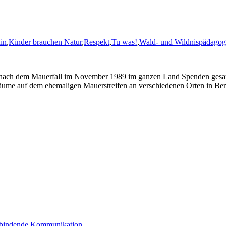
in
,
Kinder brauchen Natur
,
Respekt
,
Tu was!
,
Wald- und Wildnispädagog
 nach dem Mauerfall im November 1989 im ganzen Land Spenden gesam
bäume auf dem ehemaligen Mauerstreifen an verschiedenen Orten in Ber
erbindende Kommunikation