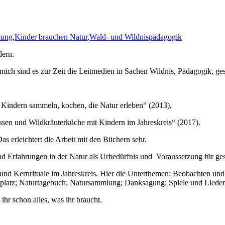
dung
,
Kinder brauchen Natur
,
Wald- und Wildnispädagogik
dern.
 mich sind es zur Zeit die Leitmedien in Sachen Wildnis, Pädagogik, ge
t Kindern sammeln, kochen, die Natur erleben“ (2013),
sen und Wildkräuterküche mit Kindern im Jahreskreis“ (2017).
s erleichtert die Arbeit mit den Büchern sehr.
nd Erfahrungen in der Natur als Urbedürfnis und Voraussetzung für ge
und Kernrituale im Jahreskreis. Hier die Unterthemen: Beobachten und 
tzplatz; Naturtagebuch; Natursammlung; Danksagung; Spiele und Liede
hr schon alles, was ihr braucht.