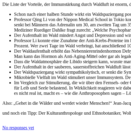
Die Liste der Vorteile, der Immunstärkung durch Waldluft ist enorm, d
Schon nach einer halben Stunde wirkt ein Waldspaziergang posi
Professor Qing Li von der Nippon Medical School in Tokio kon
senkt bei Männern das Adrenalin um 30, am zweiten Tag um 3
Mediziner Ruediger Dahlke fragt zurecht: „Welche Psychopha
Der Aufenthalt im Wald mindert Angst und Depression und wir
Professor Li konnte eine Zunahme der Anti-Krebs-Proteine im B
Prozent. Wer zwei Tage im Wald verbringt, hat anschließend 10
Der Waldaufenthalt erhöht das Nebennierenrindenhormon Dehydr
Man kann das Hormon als Anti-Aging-Mittel oder gar als legal
Dass die Waldatmosphäre die Libido steigern kann, wusste ma
Der Aufenthalt in der sauberen, sauerstoffreichen Waldluft l
Der Waldspaziergang wirkt sympathikolytisch, er senkt die Sy
Mikrobielle Vielfalt im Wald stimuliert unser Immunsystem. Der
Im Vergleich zur Stimulierung, die wir über den Fernseh- ode
für Leib und Seele belastend. In Wirklichkeit reagieren wir d
es nicht real ist, macht es – wie die Anthroposophen sagen – Löc
Also: „Gehet in die Wälder und werdet wieder Menschen!“ Jean-Jac
und noch ein Tipp: Der Kulturanthropologe und Ethnobotaniker, Wolf-D
No responses yet