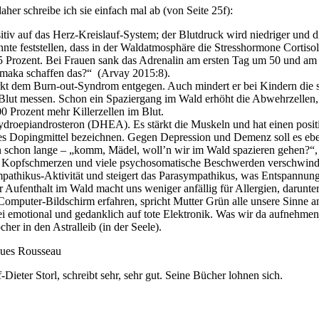
aher schreibe ich sie einfach mal ab (von Seite 25f):
tiv auf das Herz-Kreislauf-System; der Blutdruck wird niedriger und di
nte feststellen, dass in der Waldatmosphäre die Stresshormone Cortiso
5 Prozent. Bei Frauen sank das Adrenalin am ersten Tag um 50 und a
rmaka schaffen das?“ (Arvay 2015:8).
kt dem Burn-out-Syndrom entgegen. Auch mindert er bei Kindern die 
lut messen. Schon ein Spaziergang im Wald erhöht die Abwehrzellen, d
0 Prozent mehr Killerzellen im Blut.
oepiandrosteron (DHEA). Es stärkt die Muskeln und hat einen positive
es Dopingmittel bezeichnen. Gegen Depression und Demenz soll es eben
n schon lange – „komm, Mädel, woll’n wir im Wald spazieren gehen?“,
ässt Kopfschmerzen und viele psychosomatische Beschwerden verschwin
mpathikus-Aktivität und steigert das Parasympathikus, was Entspannun
 Aufenthalt im Wald macht uns weniger anfällig für Allergien, darunter
r Computer-Bildschirm erfahren, spricht Mutter Grün alle unsere Sinne
abei emotional und gedanklich auf tote Elektronik. Was wir da aufneh
her in den Astralleib (in der Seele).
ques Rousseau
ieter Storl, schreibt sehr, sehr gut. Seine Bücher lohnen sich.