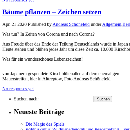
Bäume pflanzen – Zeichen setzen
Apr. 21 2020 Published by
Andreas Schönefeld
under
Allgemein
,
Berl
Was tun? In Zeiten von Corona und nach Corona?
Aus Freude über das Ende der Teilung Deutschlands wurde in Japan
Heute stehen und blühen jedes Jahr um diese Zeit ca. 10.000 Kirsch
Was für ein wunderschönes Lebenszeichen!
von Japanern gespendete Kirschblütenallee auf dem ehemaligen
Mauerstreifen, hier in Alttreptow, Foto Andreas Schönefeld
No responses yet
Suchen nach:
Neueste Beiträge
Die Magie des Spiels
Wildniskultur, Wildnispädagogik und Peacemaking – v