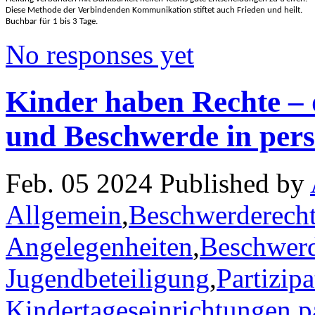
Diese Methode der Verbindenden Kommunikation stiftet auch Frieden und heilt. 

Buchbar für 1 bis 3 Tage.
No responses yet
Kinder haben Rechte – 
und Beschwerde in pers
Feb. 05 2024 Published by
Allgemein
,
Beschwerderecht
Angelegenheiten
,
Beschwerd
Jugendbeteiligung
,
Partizipa
Kindertageseinrichtungen
,
p