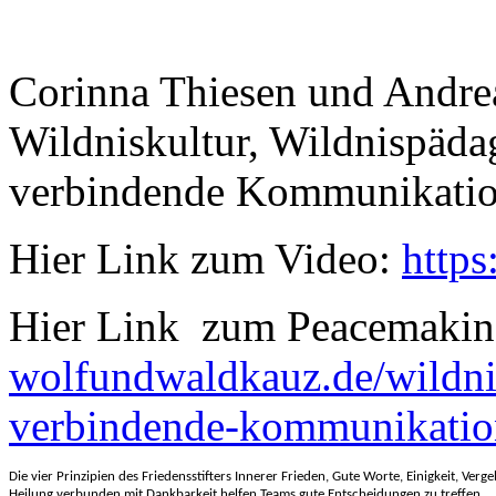
Corinna Thiesen und Andre
Wildniskultur, Wildnispäd
verbindende Kommunikati
Hier Link zum Video:
http
Hier Link zum Peacemaki
wolfundwaldkauz.de/wildni
verbindende-kommunikatio
Die vier Prinzipien des Friedensstifters Innerer Frieden, Gute Worte, Einigkeit, Verg
Heilung verbunden mit Dankbarkeit helfen Teams gute Entscheidungen zu treffen. 
