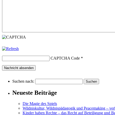
CAPTCHA Code
*
Suchen nach:
Neueste Beiträge
Die Magie des Spiels
Wildniskultur, Wildnispädagogik und Peacemaking – v
Kinder haben Rechte – das Recht auf Beteiligung und B