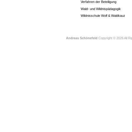
Verfahren der Beteiligung
Wald- und Wildnispädagogik
Wildnisschule Wolf & Waldkauz
Andreas Schönefeld
Copyright © 2026 All R