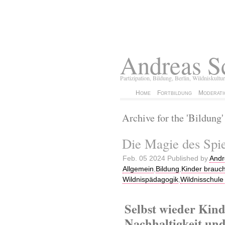
Andreas S
Partizipation, Bildung, Berlin, Wildniskultur
Home
Fortbildung
Moderati
Archive for the 'Bildung
Die Magie des Spie
Feb. 05 2024 Published by
Andr
Allgemein
,
Bildung
,
Kinder brauc
Wildnispädagogik
,
Wildnisschule
Selbst wieder Kind
Nachhaltigkeit un