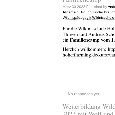
März 30 2022 Published by
Andr
Allgemein
,
Bildung
,
Kinder brauc
Wildnispädagogik
,
Wildnisschule
Für die Wildnisschule Hoh
Thiesen und Andreas Schö
Familiencamp vom 1. 
ein
Herzlich willkommen: https
hoherflaeming.de/kurse/fa
No responses yet
Weiterbildung Wild
2023 mit Wolf und