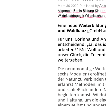
März 30 2022 Published by
Andr
Allgemein
,
Berlin
,
Bildung
,
Kinder
Wildnispädagogik
,
Wildnisschule
Eine
neue Weiterbildung
und Waldkauz
gGmbH a
Für uns, Corinna und An
entscheidend: „Ja, das is
arbeiten!“ Mit Wolf und
unser Glück, die Erkenn
weitergeben.
Die
neunmonatige
Weite
sechs Modulen)
eröffne
der Natur zu verbinden
erfährst
Methoden, mit
und schließlich
andere 
begleiten kannst. Wildni
und Haltung
,
um
die eig
einem selbst
und ander