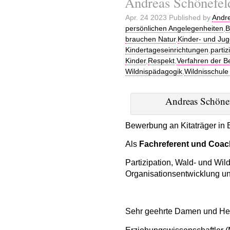
Andreas Schönefel
Apr. 24 2023 Published by
Andr
persönlichen Angelegenheiten
,
B
brauchen Natur
,
Kinder- und Jug
Kindertageseinrichtungen
,
parti
Kinder
,
Respekt
,
Verfahren der Be
Wildnispädagogik
,
Wildnisschule
Andreas Schönef
Bewerbung an Kitaträger in B
Als
Fachreferent
und
Coac
Partizipation, Wald- und Wil
Organisationsentwicklung un
Sehr geehrte Damen und He