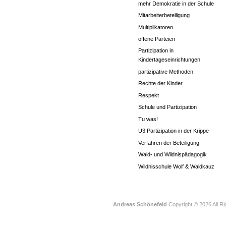
mehr Demokratie in der Schule
Mitarbeiterbeteiligung
Multiplikatoren
offene Parteien
Partizipation in
Kindertageseinrichtungen
partizipative Methoden
Rechte der Kinder
Respekt
Schule und Partizipation
Tu was!
U3 Partizipation in der Krippe
Verfahren der Beteiligung
Wald- und Wildnispädagogik
Wildnisschule Wolf & Waldkauz
Andreas Schönefeld
Copyright © 2026 All R