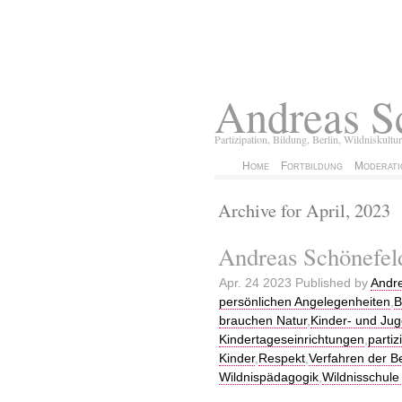
Andreas S
Partizipation, Bildung, Berlin, Wildniskultur
Home
Fortbildung
Moderati
Archive for April, 2023
Andreas Schönefel
Apr. 24 2023 Published by
Andr
persönlichen Angelegenheiten
,
B
brauchen Natur
,
Kinder- und Jug
Kindertageseinrichtungen
,
parti
Kinder
,
Respekt
,
Verfahren der Be
Wildnispädagogik
,
Wildnisschule