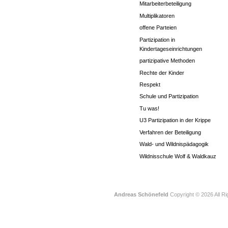
Mitarbeiterbeteiligung
Multiplikatoren
offene Parteien
Partizipation in
Kindertageseinrichtungen
partizipative Methoden
Rechte der Kinder
Respekt
Schule und Partizipation
Tu was!
U3 Partizipation in der Krippe
Verfahren der Beteiligung
Wald- und Wildnispädagogik
Wildnisschule Wolf & Waldkauz
Andreas Schönefeld
Copyright © 2026 All R