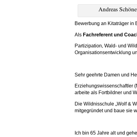
Andreas Schönef
Bewerbung an Kitaträger in B
Als
Fachreferent
und
Coac
Partizipation, Wald- und Wil
Organisationsentwicklung un
Sehr geehrte Damen und He
Erziehungswissenschaftler (
arbeite als
Fortbildner und
W
Die
Wildnisschule „Wolf
&
W
mitgegründet und baue sie we
Ich bin 6
5
Jahre alt und gehe