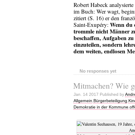
Robert Habeck analysiert
im Buch: Wer wagt, beginn
zitiert (S. 16) er den franz
Wenn du e
Saint-Exupéry:
trommle nicht Männer 
beschaffen, Aufgaben zu
einzuteilen, sondern leh
dem weiten, endlosen Me
No responses yet
Mitmachen? Wie g
Jan. 14 2017 Published by
Andr
Allgemein
,
Bürgerbeteiligung
,
Kin
Demokratie in der Kommune
,
of