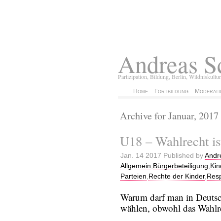
Andreas S
Partizipation, Bildung, Berlin, Wildniskultur
Home
Fortbildung
Moderati
Archive for Januar, 2017
U18 – Wahlrecht is
Jan. 14 2017 Published by
Andr
Allgemein
,
Bürgerbeteiligung
,
Kin
Parteien
,
Rechte der Kinder
,
Res
Warum darf man in Deutsch
wählen, obwohl das Wahlre