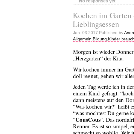
No responses yet
Kochen im Garten 
Lieblingsessen
Jan. 03 2017 Published by
Andr
Allgemein
,
Bildung
,
Kinder brauc
Morgen ist wieder Donners
„Herzgarten“ der Kita.
Wir kochen immer im Gart
doll regnet, gehen wir alle
Jeden Tag werde ich in der
einem Kind gefragt: “koch
dann meistens auf den Don
“Was kochen wir?” heißt e
“was möchtest Du gerne k
CousCous
“
“. Das nordafri
Renner. Es ist so simpel, e
schmeckt so wohlig. Wir i