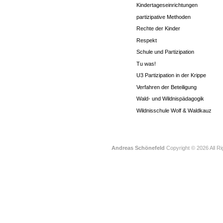
Kindertageseinrichtungen
partizipative Methoden
Rechte der Kinder
Respekt
Schule und Partizipation
Tu was!
U3 Partizipation in der Krippe
Verfahren der Beteiligung
Wald- und Wildnispädagogik
Wildnisschule Wolf & Waldkauz
Andreas Schönefeld
Copyright © 2026 All R