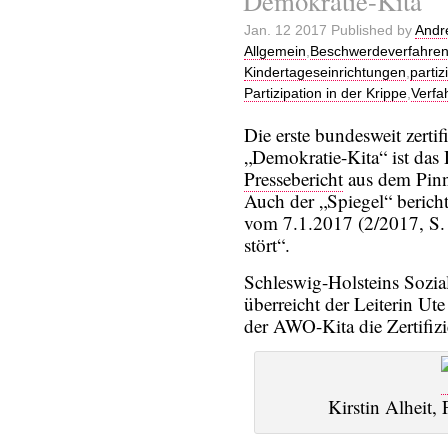
Demokratie-Kita
Jan. 12 2017 Published by
Andr
Allgemein
,
Beschwerdeverfahre
Kindertageseinrichtungen
,
parti
Partizipation in der Krippe
,
Verfa
Die erste bundesweit zertif
„Demokratie-Kita“ ist das 
Pressebericht
aus dem Pinn
Auch der „Spiegel“ bericht
vom 7.1.2017 (2/2017, S.
stört“.
Schleswig-Holsteins Sozial
überreicht der Leiterin U
der AWO-Kita die Zertifiz
Kirstin Alheit,