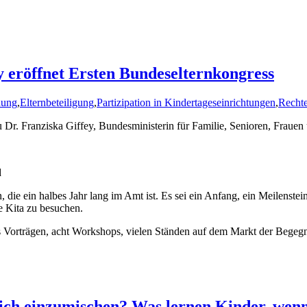
y eröffnet Ersten Bundeselternkongress
dung
,
Elternbeteiligung
,
Partizipation in Kindertageseinrichtungen
,
Rechte
au Dr. Franziska Giffey, Bundesministerin für Familie, Senioren, Fraue
d
, die ein halbes Jahr lang im Amt ist. Es sei ein Anfang, ein Meilenste
e Kita zu besuchen.
 Vorträgen, acht Workshops, vielen Ständen auf dem Markt der Begeg
sich einzumischen? Was lernen Kinder, wenn