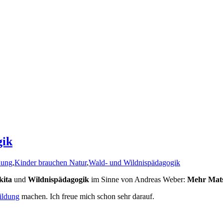
gik
dung
,
Kinder brauchen Natur
,
Wald- und Wildnispädagogik
kita
und
Wildnispädagogik
im Sinne von Andreas Weber:
Mehr Mats
ildung
machen. Ich freue mich schon sehr darauf.