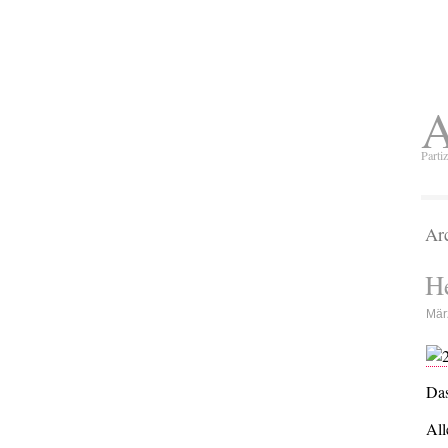
A
Parti
Arc
He
Mär
Das
All