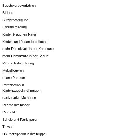
Beschwerdeverfahren
Bildung
Bürgerbeteiligung
Elternbeteiligung
Kinder brauchen Natur
Kinder- und Jugendbeteiligung
mehr Demokratie in der Kommune
mehr Demokratie in der Schule
Mitarbeiterbeteiligung
Multiplikatoren
offene Parteien
Partizipation in
Kindertageseinrichtungen
partizipative Methoden
Rechte der Kinder
Respekt
Schule und Partizipation
Tu was!
U3 Partizipation in der Krippe