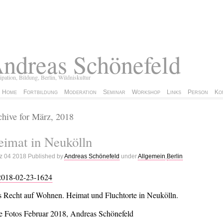
ndreas Schönefeld
zipation, Bildung, Berlin, Wildniskultur
Home
Fortbildung
Moderation
Seminar
Workshop
Links
Person
Ko
hive for März, 2018
imat in Neukölln
z 04 2018 Published by
Andreas Schönefeld
under
Allgemein
,
Berlin
 Recht auf Wohnen. Heimat und Fluchtorte in Neukölln.
e Fotos Februar 2018, Andreas Schönefeld