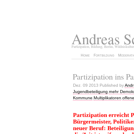
Andreas S
Partizipation, Bildung, Berlin, Wildniskultur
Home
Fortbildung
Moderati
Partizipation ins P
Dez. 09 2013 Published by
Andr
Jugendbeteiligung
,
mehr Demokra
Kommune
,
Multiplikatoren
,
offene
Partizipation erreicht 
Bürgermeister, Politike
neuer Beruf: Beteiligu