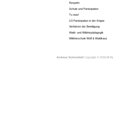
Respekt
Schule und Partizipation
Tu was!
U3 Partizipation in der Krippe
Verfahren der Beteiligung
Wald- und Wildnispädagogik
Wildnisschule Wolf & Waldkauz
Andreas Schönefeld
Copyright © 2026 All R