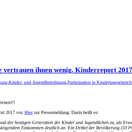
 vertrauen ihnen wenig. Kinderreport 201
dung
,
Kinder- und Jugendbeteiligung
,
Partizipation in Kindertageseinric
reuen!!!
ort 2017 vor.
Hier
zur Pressemeldung. Darin heißt es:
traut der heutigen Generation der Kinder und Jugendlichen zu, als Er
eigendem Einkommen deutlich an. Ein Drittel der Bevölkerung (33 Pro