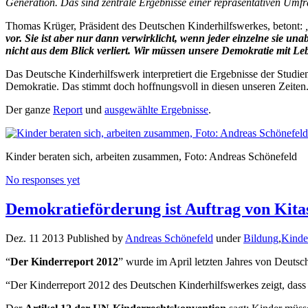
Generation. Das sind zentrale Ergebnisse einer repräsentativen Umfr
Thomas Krüger, Präsident des Deutschen Kinderhilfswerkes, betont:
vor. Sie ist aber nur dann verwirklicht, wenn jeder einzelne sie un
nicht aus dem Blick verliert. Wir müssen unsere Demokratie mit L
Das Deutsche Kinderhilfswerk interpretiert die Ergebnisse der Studie
Demokratie. Das stimmt doch hoffnungsvoll in diesen unseren Zeiten.
Der ganze
Report
und
ausgewählte Ergebnisse
.
Kinder beraten sich, arbeiten zusammen, Foto: Andreas Schönefeld
No responses yet
Demokratieförderung ist Auftrag von Kitas
Dez. 11 2013 Published by
Andreas Schönefeld
under
Bildung
,
Kinde
“
Der Kinderreport 2012
” wurde im April letzten Jahres von Deutsch
“Der Kinderreport 2012 des Deutschen Kinderhilfswerkes zeigt, dass