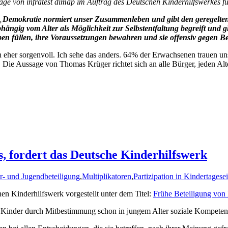
age von infratest dimap im Auftrag des Deutschen Kinderhilfswerkes f
„
Demokratie normiert unser Zusammenleben und gibt den geregelten
abhängig vom Alter als Möglichkeit zur Selbstentfaltung begreift und 
eben füllen, ihre Voraussetzungen bewahren und sie offensiv gegen 
n eher sorgenvoll. Ich sehe das anders. 64% der Erwachsenen trauen un
 Die Aussage von Thomas Krüger richtet sich an alle Bürger, jeden Alte
, fordert das Deutsche Kinderhilfswerk
r- und Jugendbeteiligung
,
Multiplikatoren
,
Partizipation in Kindertagese
en Kinderhilfswerk vorgestellt unter dem Titel:
Frühe Beteiligung von 
 Kinder durch Mitbestimmung schon in jungem Alter soziale Kompetenz