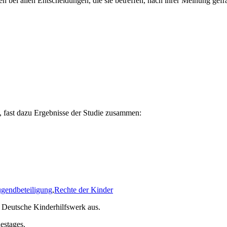
n bei allen Entscheidungen, die sie betreffen, nach ihrer Meinung gefr
, fast dazu Ergebnisse der Studie zusammen:
ugendbeteiligung
,
Rechte der Kinder
s Deutsche Kinderhilfswerk aus.
estages.