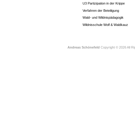
U3 Partizipation in der Krippe
Verfahren der Beteiligung
Wald- und Wildnispädagogik
Wildnisschule Wolf & Waldkauz
Andreas Schönefeld
Copyright © 2026 All R