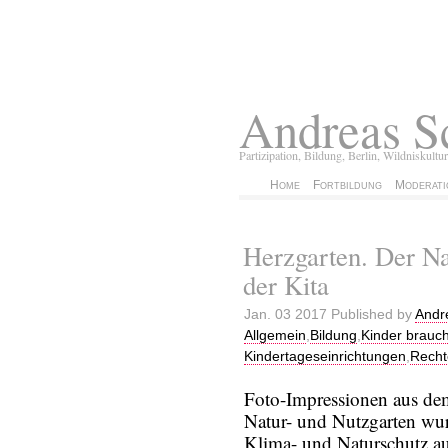
Andreas S
Partizipation, Bildung, Berlin, Wildniskultur
Home
Fortbildung
Moderati
Herzgarten. Der Na
der Kita
Jan. 03 2017 Published by
Andr
Allgemein
,
Bildung
,
Kinder brauc
Kindertageseinrichtungen
,
Recht
Foto-Impressionen aus dem
Natur- und Nutzgarten wur
Klima- und Naturschutz a